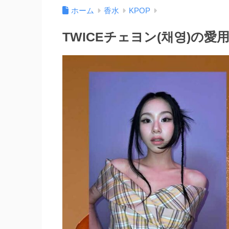
ホーム
香水
KPOP
TWICEチェヨン(채영)の愛