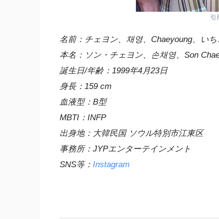
引
名前：チェヨン、채영、Chaeyoung、い
本名：ソン・チェヨン、손채영、Son Chae-
誕生日/年齢：1999年4月23日
身長：159 cm
血液型：B型
MBTI：INFP
出身地：大韓民国 ソウル特別市江東区
事務所：JYPエンターテインメント
SNS等：
Instagram