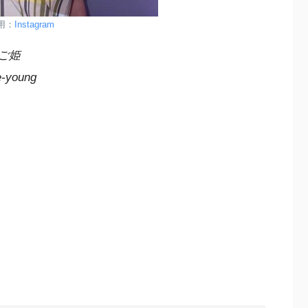
用：
Instagram
ちご姫
young