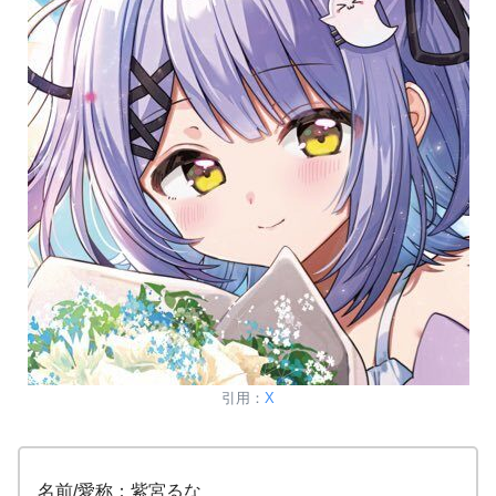
引用：
X
名前/愛称：紫宮るな