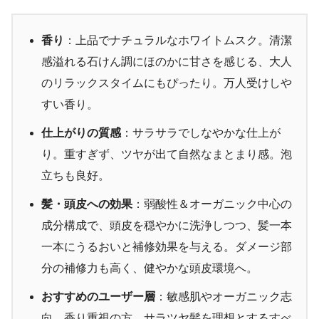
香り
：上品でナチュラルなホワイトムスク。清潔
感溢れる石けん調にほのかに甘さを感じる、大人
のリラックスタイムにもぴったり。万人受けしや
すい香り
。
仕上がりの質感
：サラサラでしなやかな仕上が
り。重すぎず、ツヤが出て自然なまとまり感。泡
立ちも良好
。
髪・頭皮への効果
：弱酸性＆オーガニック中心の
成分構成で、頭皮を穏やかに洗浄しつつ、髪一本
一本にうるおいと補修効果を与える。ダメージ部
分の補修力も高く、健やかな頭皮環境へ
。
おすすめのユーザー層
：敏感肌やオーガニック志
向、香り重視の方、サラツヤ髪を理想とするすべ