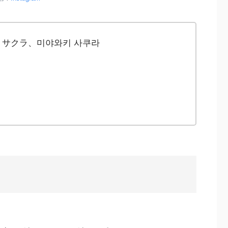
、サクラ、미야와키 사쿠라
)