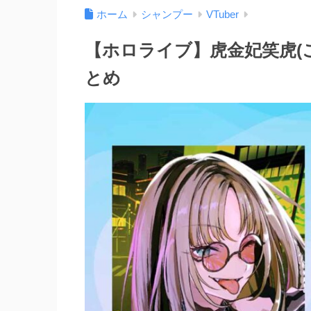
ホーム
シャンプー
VTuber
【ホロライブ】虎金妃笑虎(
とめ