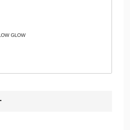
LOW GLOW
ー