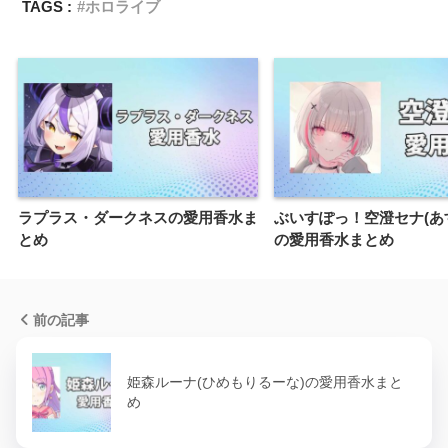
TAGS :
ホロライブ
ラプラス・ダークネスの愛用香水ま
ぶいすぽっ！空澄セナ(あ
とめ
の愛用香水まとめ
前の記事
姫森ルーナ(ひめもりるーな)の愛用香水まと
め