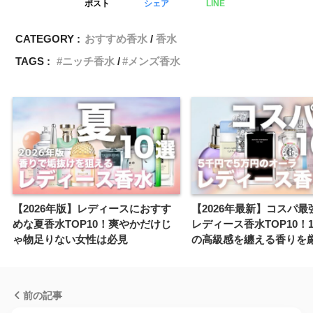
ポスト
シェア
LINE
CATEGORY :
おすすめ香水
香水
TAGS :
ニッチ香水
メンズ香水
【2026年版】レディースにおすす
【2026年最新】コスパ最
めな夏香水TOP10！爽やかだけじ
レディース香水TOP10！
ゃ物足りない女性は必見
の高級感を纏える香りを
前の記事