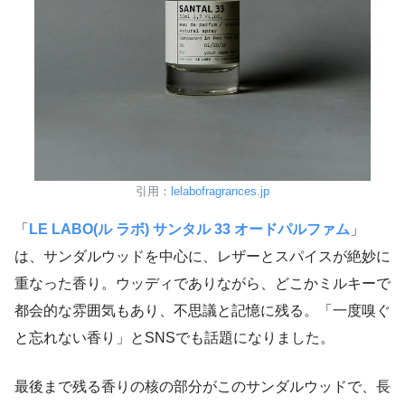
引用：
lelabofragrances.jp
「
LE LABO(ル ラボ) サンタル 33 オードパルファム
」
は、サンダルウッドを中心に、レザーとスパイスが絶妙に
重なった香り。ウッディでありながら、どこかミルキーで
都会的な雰囲気もあり、不思議と記憶に残る。「一度嗅ぐ
と忘れない香り」とSNSでも話題になりました。
最後まで残る香りの核の部分がこのサンダルウッドで、長